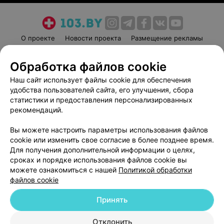
О проекте
Новости проекта
Размещение рекламы
Медицинский маркетинг
Публичный договор
Обработка файлов cookie
Пользовательское соглашение
Способы оплаты
Наш сайт использует файлы cookie для обеспечения
Вакансии
Партнеры
удобства пользователей сайта, его улучшения, сбора
Написать руководителю 103.by
статистики и предоставления персонализированных
Написать в поддержку
рекомендаций.
Персональные настройки cookie
Вы можете настроить параметры использования файлов
Обработка персональных данных
cookie или изменить свое согласие в более позднее время.
Для получения дополнительной информации о целях,
сроках и порядке использования файлов cookie вы
можете ознакомиться с нашей
Политикой обработки
файлов cookie
Принять
© 2026 ООО «Артокс Лаб», УНП 191700409
| 220012, Республика Беларусь,
г. Минск, улица Толбухина, 2, пом. 16 | help@103.by
Отклонить