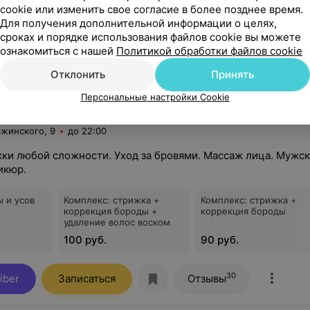
cookie или изменить свое согласие в более позднее время.
Для получения дополнительной информации о целях,
сроках и порядке использования файлов cookie вы можете
ознакомиться с нашей
Политикой обработки файлов cookie
Отклонить
Принять
Персональные настройки Cookie
 BAZA
ржинского, 9
до 22:00
ки любой сложности. Уход за бровями. Массаж лица. Мужс
икюр.
 и усов
Комплекс: стрижка +
Комплекс: стрижка +
коррекция бороды +
коррекция бороды
удаление волос воском
100 руб.
90 руб.
30
iber
Записаться
Отзывы