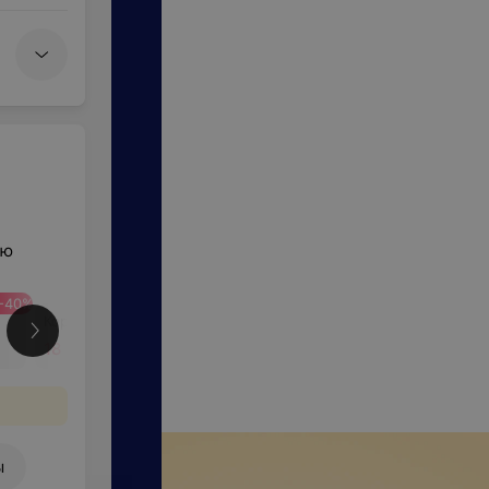
ую
-
40
%
-
40
%
Коррекция бороды
18 руб.
30 руб.
Еще
ы