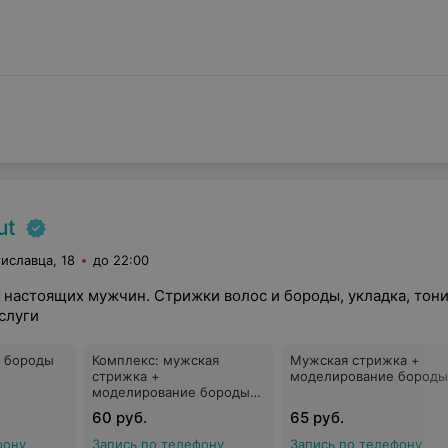
ut
тиславца, 18
до 22:00
настоящих мужчин. Стрижки волос и бороды, укладка, тони
слуги
 бороды
Комплекс: мужская
Мужская стрижка +
стрижка +
моделирование бороды
моделирование бороды
(при предъявлении
60 руб.
65 руб.
студенческого билета)
фону
Запись по телефону
Запись по телефону