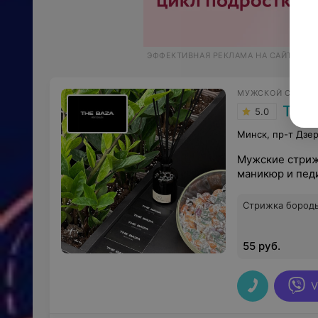
ЭФФЕКТИВНАЯ РЕКЛАМА НА САЙТЕ
МУЖСКОЙ САЛОН
THE
5.0
Минск, пр-т Дзе
Мужские стриж
маникюр и пед
Стрижка бороды
55 руб.
V