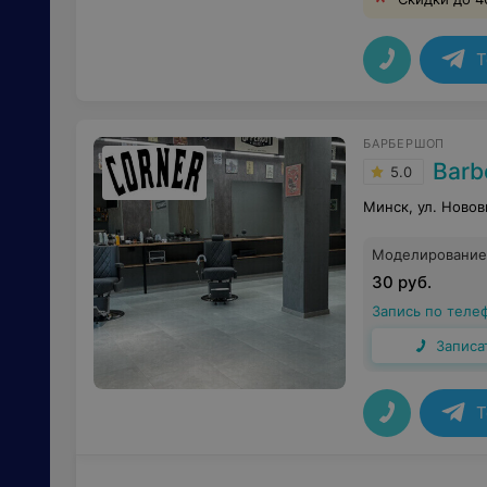
T
БАРБЕРШОП
Barb
5.0
Минск, ул. Новов
Моделирование
30 руб.
Запись по теле
Записа
T