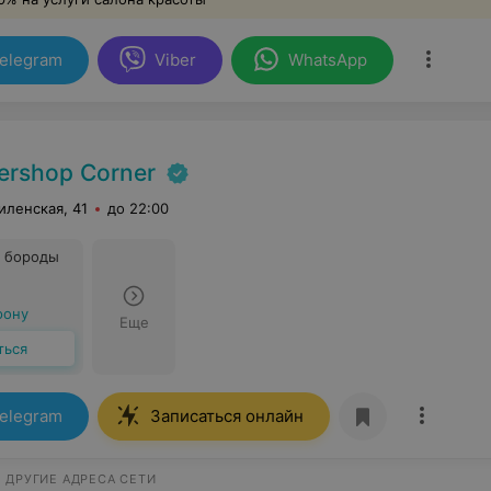
elegram
Viber
WhatsApp
ershop Corner
иленская, 41
до 22:00
 бороды
фону
Еще
ться
elegram
Записаться онлайн
ДРУГИЕ АДРЕСА СЕТИ