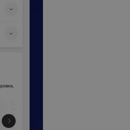
ровка,
Стрижка машинкой на
Удлиненная стрижка +
одну-две насадки +
моделирование бороды
моделирование бороды
55 руб.
70 руб.
Запись по телефону
Запись по телефону