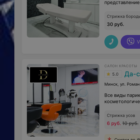
представление
Стрижка бород
30 руб.
V
САЛОН КРАСОТЫ
Да-с
5.0
Минск, ул. Роман
Все виды парик
косметологиче
Стрижка усов
6 руб.
10 руб.
Скидки до 4