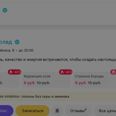
олад
айниса, 9
до 20:00
ль, качество и энергия встречаются, чтобы создать настоящ
-
40
%
-
40
%
Коррекция усов
Стрижка бороды
б.
6 руб.
10 руб.
9 руб.
15 руб.
No Inhibition: локоны без серы и аммиака
6
iber
Записаться
Отзывы
Все цен