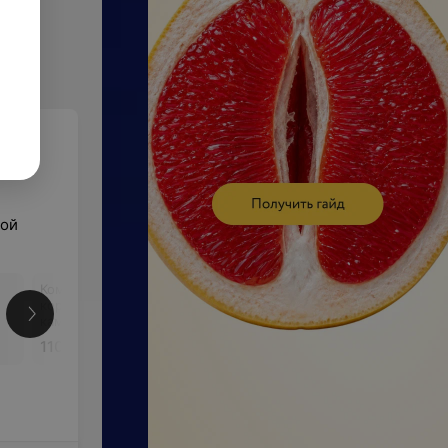
кой
Комплекс: стрижка +
коррекция бороды +
камуфлирование седины
Еще
110 руб.