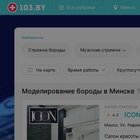
Все рубрики
Минск
Барбершопы
Стрижка бороды
Мужские стрижки
На карте
Время работы
Круглосут
Моделирование бороды в Минске
САЛОН КРАСОТЫ
ICO
4.4
Минск, Ул. Рафие
Салон красоты