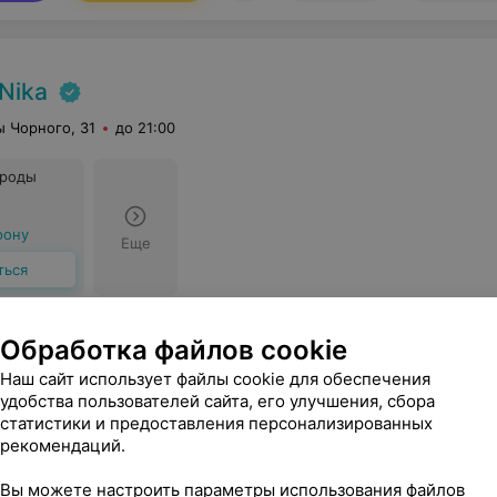
aNika
ы Чорного, 31
до 21:00
ороды
фону
Еще
ться
iber
Записаться онлайн
Обработка файлов cookie
Наш сайт использует файлы cookie для обеспечения
удобства пользователей сайта, его улучшения, сбора
статистики и предоставления персонализированных
рекомендаций.
Вы можете настроить параметры использования файлов