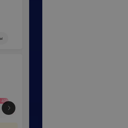
ны
-
40
%
-
40
%
Коррекция бороды
21 руб.
35 руб.
Еще