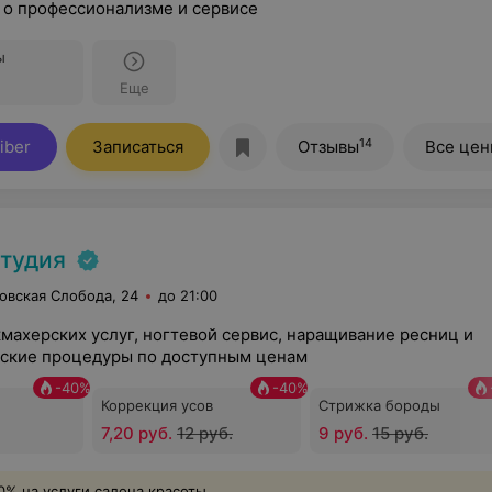
 о профессионализме и сервисе
ы
Еще
14
iber
Записаться
Отзывы
Все це
тудия
овская Слобода, 24
до 21:00
махерских услуг, ногтевой сервис, наращивание ресниц и
ские процедуры по доступным ценам
-
40
%
-
40
%
Коррекция усов
Стрижка бороды
7,20 руб.
12 руб.
9 руб.
15 руб.
0% на услуги салона красоты