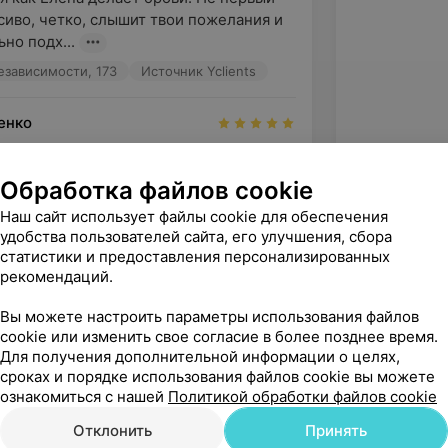
сиво, четко, слышит твои пожелания и 
но подх...
Независимости, 173
Источник Yclients
енко
 результат отличный!
Независимости, 173
Источник Yclients
Обработка файлов cookie
Наш сайт использует файлы cookie для обеспечения
удобства пользователей сайта, его улучшения, сбора
статистики и предоставления персонализированных
рекомендаций.
Вы можете настроить параметры использования файлов
cookie или изменить свое согласие в более позднее время.
Для получения дополнительной информации о целях,
сроках и порядке использования файлов cookie вы можете
ознакомиться с нашей
Политикой обработки файлов cookie
Отклонить
Принять