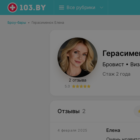
Все рубрики
Броу-бары
•
Герасименок Елена
Герасиме
Бровист • Ви
Стаж 2 года
2 отзыва
5.0
Отзывы
2
Елена
4 февраля 2025
Очень нравитс