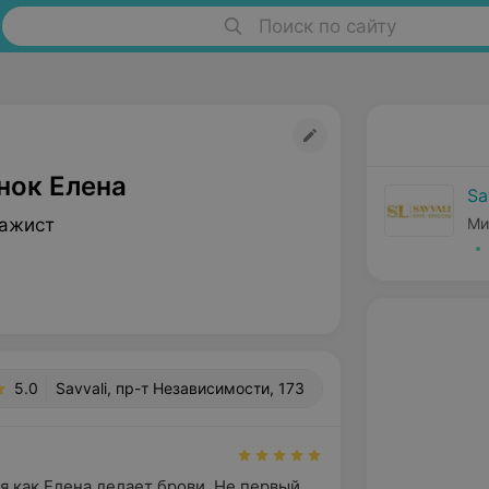
Поиск по сайту
нок Елена
Sa
зажист
Ми
5.0
Savvali, пр-т Независимости, 173
я как Елена делает брови. Не первый 