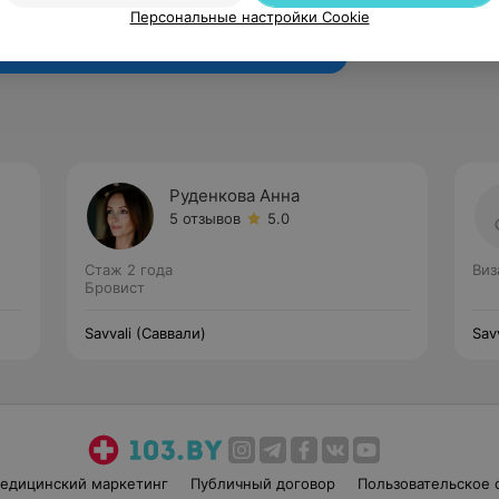
Рекомендую
Персональные настройки Cookie
Руденкова Анна
5 отзывов
5.0
Стаж 2 года
Виз
Бровист
Savvali (Саввали)
Sav
едицинский маркетинг
Публичный договор
Пользовательское 