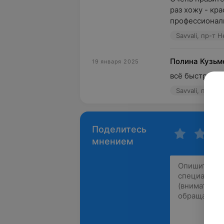
раз хожу - кра
профессиональ
Savvali, пр-т 
Полина Кузьм
19 января 2025
всё быстро   и
Savvali, пр-т 
Поделитесь
мнением