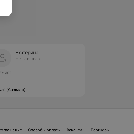
Екатерина
Нет отзывов
ажист
vali (Саввали)
соглашение
Способы оплаты
Вакансии
Партнеры