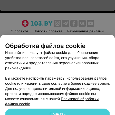
О проекте
Новости проекта
Размещение рекламы
Медицинский маркетинг
Публичный договор
Обработка файлов cookie
Пользовательское соглашение
Способы оплаты
Наш сайт использует файлы cookie для обеспечения
Вакансии
Партнеры
удобства пользователей сайта, его улучшения, сбора
Написать руководителю 103.by
статистики и предоставления персонализированных
Написать в поддержку
рекомендаций.
Персональные настройки cookie
Вы можете настроить параметры использования файлов
Обработка персональных данных
cookie или изменить свое согласие в более позднее время.
Для получения дополнительной информации о целях,
сроках и порядке использования файлов cookie вы
можете ознакомиться с нашей
Политикой обработки
файлов cookie
Принять