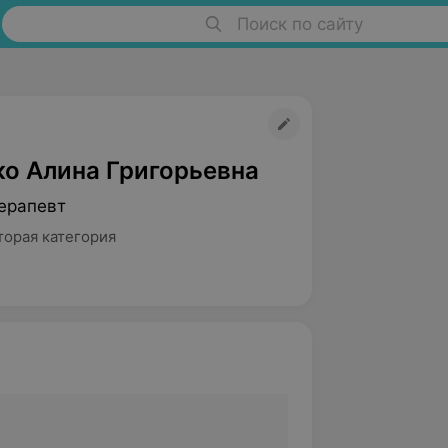
Поиск по сайту
о Алина Григорьевна
ерапевт
торая категория