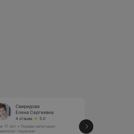
Свиридова
Куров
Елена Сергеевна
Залин
4 отзыва
5.0
5 отзы
ж 17 лет
•
Первая категория
Стаж 19 лет
•
Перв
матолог-терапевт
Стоматолог-терап