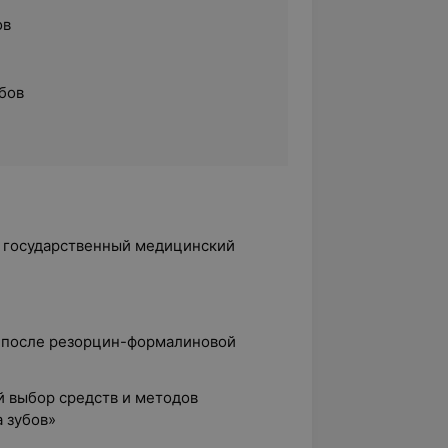
ов
бов
й государственный медицинский
в после резорцин-формалиновой
 выбор средств и методов
 зубов»