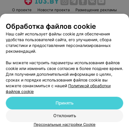
О проекте
Новости проекта
Размещение рекламы
Медицинский маркетинг
Публичный договор
Обработка файлов cookie
Пользовательское соглашение
Способы оплаты
Наш сайт использует файлы cookie для обеспечения
Вакансии
Партнеры
удобства пользователей сайта, его улучшения, сбора
Написать руководителю 103.by
статистики и предоставления персонализированных
Написать в поддержку
рекомендаций.
Персональные настройки cookie
Вы можете настроить параметры использования файлов
Обработка персональных данных
cookie или изменить свое согласие в более позднее время.
Для получения дополнительной информации о целях,
сроках и порядке использования файлов cookie вы
можете ознакомиться с нашей
Политикой обработки
файлов cookie
Принять
© 2026 ООО «Артокс Лаб», УНП 191700409
| 220012, Республика Беларусь,
г. Минск, улица Толбухина, 2, пом. 16 | help@103.by
Отклонить
Служба поддержки
+375 291212755
Персональные настройки Cookie