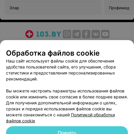
Элар
Профимед
О проекте
Новости проекта
Размещение рекламы
Обработка файлов cookie
Медицинский маркетинг
Публичный договор
Пользовательское соглашение
Способы оплаты
Наш сайт использует файлы cookie для обеспечения
удобства пользователей сайта, его улучшения, сбора
Вакансии
Партнеры
статистики и предоставления персонализированных
Написать руководителю 103.by
рекомендаций.
Написать в поддержку
Вы можете настроить параметры использования файлов
Персональные настройки cookie
cookie или изменить свое согласие в более позднее время.
Обработка персональных данных
Для получения дополнительной информации о целях,
сроках и порядке использования файлов cookie вы
можете ознакомиться с нашей
Политикой обработки
файлов cookie
Принять