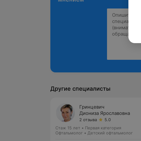
Другие специалисты
Гринцевич
Диониза Ярославовна
2 отзыва
5.0
Стаж 15 лет
•
Первая категория
Офтальмолог • Детский офтальмолог