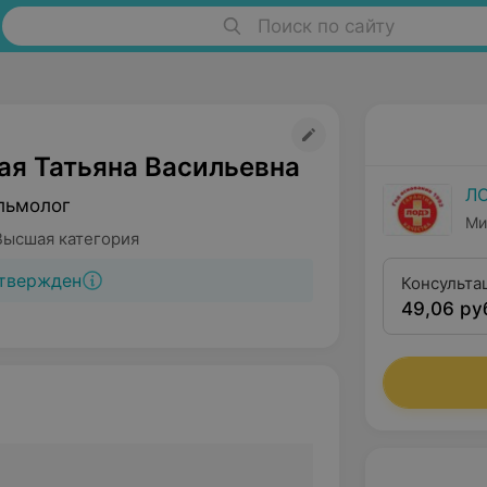
Поиск по сайту
ая Татьяна Васильевна
Л
льмолог
Ми
Высшая категория
твержден
Консульта
49,06 ру
высшей кв