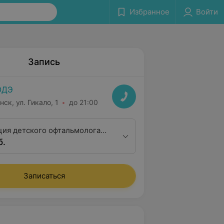
Избранное
Войти
Запись
ОДЭ
нск, ул. Гикало, 1
до 21:00
ция детского офтальмолога
б.
алификационной категории
Записаться