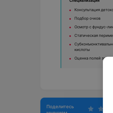
Специализация
Консультация детск
Подбор очков
Осмотр с фундус-лин
Статическая периме
Субконъюнктивальн
кислоты
Оценка полей зрени
Поделитесь
мнением