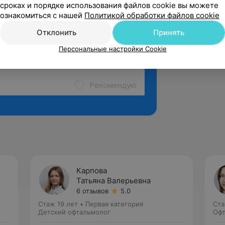
сроках и порядке использования файлов cookie вы можете
ознакомиться с нашей
Политикой обработки файлов cookie
Отклонить
Принять
Персональные настройки Cookie
Рекомендую
Карпова
Татьяна Валерьевна
6 отзывов
5.0
Стаж 19 лет
•
Первая категория
Ста
Детский офтальмолог
Офт