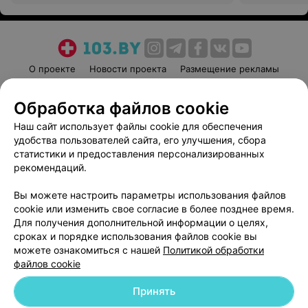
О проекте
Новости проекта
Размещение рекламы
Медицинский маркетинг
Публичный договор
Обработка файлов cookie
Пользовательское соглашение
Способы оплаты
Наш сайт использует файлы cookie для обеспечения
Вакансии
Партнеры
удобства пользователей сайта, его улучшения, сбора
Написать руководителю 103.by
статистики и предоставления персонализированных
Написать в поддержку
рекомендаций.
Персональные настройки cookie
Вы можете настроить параметры использования файлов
Обработка персональных данных
cookie или изменить свое согласие в более позднее время.
Для получения дополнительной информации о целях,
сроках и порядке использования файлов cookie вы
можете ознакомиться с нашей
Политикой обработки
файлов cookie
Принять
© 2026 ООО «Артокс Лаб», УНП 191700409
| 220012, Республика Беларусь,