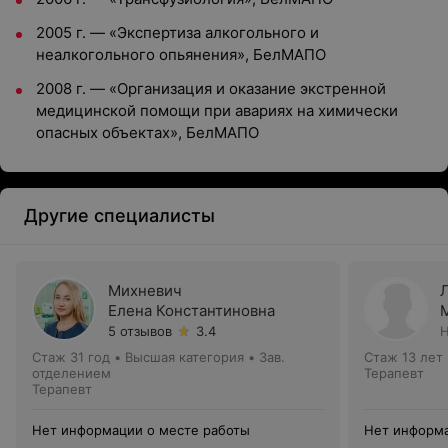
2005 г. — «Экспертиза алкогольного и
неалкогольного опьянения», БелМАПО
2008 г. — «Организация и оказание экстренной
медицинской помощи при авариях на химически
опасных объектах», БелМАПО
Другие специалисты
Михневич
Елена Константиновна
5 отзывов
3.4
Н
Стаж 31 год
•
Высшая категория
•
Зав.
Стаж 13 лет
отделением
Терапевт
Терапевт
Нет информации о месте работы
Нет информа