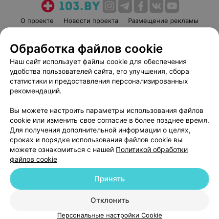
О проекте
Новости проекта
Размещение рекламы
Медицинский маркетинг
Публичный договор
Обработка файлов cookie
Пользовательское соглашение
Способы оплаты
Наш сайт использует файлы cookie для обеспечения
Вакансии
Партнеры
удобства пользователей сайта, его улучшения, сбора
Написать руководителю 103.by
статистики и предоставления персонализированных
Написать в поддержку
рекомендаций.
Персональные настройки cookie
Вы можете настроить параметры использования файлов
Обработка персональных данных
cookie или изменить свое согласие в более позднее время.
Для получения дополнительной информации о целях,
сроках и порядке использования файлов cookie вы
можете ознакомиться с нашей
Политикой обработки
файлов cookie
Принять
© 2026 ООО «Артокс Лаб», УНП 191700409
| 220012, Республика Беларусь,
г. Минск, улица Толбухина, 2, пом. 16 | help@103.by
Отклонить
Служба поддержки
+375 291212755
Персональные настройки Cookie