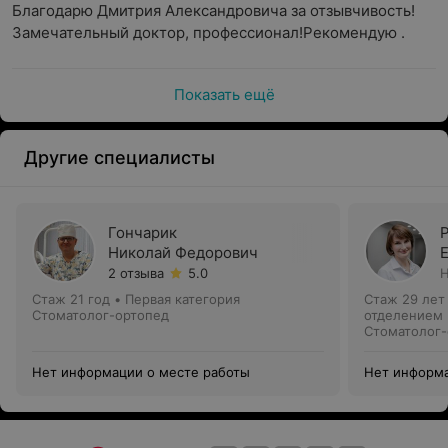
Благодарю Дмитрия Александровича за отзывчивость! 
Замечательный доктор, профессионал!Рекомендую .
Показать ещё
Другие специалисты
Гончарик
Николай Федорович
2 отзыва
5.0
Н
Стаж 21 год
•
Первая категория
Стаж 29 лет
Стоматолог-ортопед
отделением
Стоматолог-
Нет информации о месте работы
Нет информа