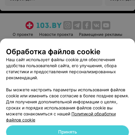
О проекте
Новости проекта
Размещение рекламы
Медицинский маркетинг
Публичный договор
Обработка файлов cookie
Пользовательское соглашение
Способы оплаты
Наш сайт использует файлы cookie для обеспечения
Вакансии
Партнеры
удобства пользователей сайта, его улучшения, сбора
Написать руководителю 103.by
статистики и предоставления персонализированных
Написать в поддержку
рекомендаций.
Персональные настройки cookie
Вы можете настроить параметры использования файлов
Обработка персональных данных
cookie или изменить свое согласие в более позднее время.
Для получения дополнительной информации о целях,
сроках и порядке использования файлов cookie вы
можете ознакомиться с нашей
Политикой обработки
файлов cookie
Принять