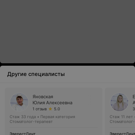
Другие специалисты
Яновская
Юлия Алексеевна
1 отзыв
5.0
3
Стаж 33 года
•
Первая категория
Стаж 11 лет
Стоматолог-терапевт
Стоматолог-
ЭверестДент
ЭверестДен