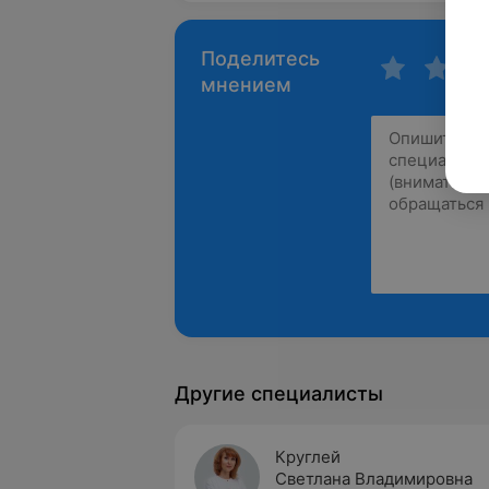
Поделитесь
мнением
Другие специалисты
Круглей
Светлана Владимировна