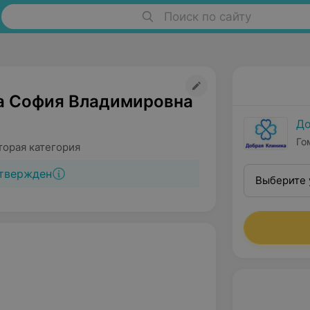
Поиск по сайту
а София Владимировна
До
Го
торая категория
твержден
Выберите 