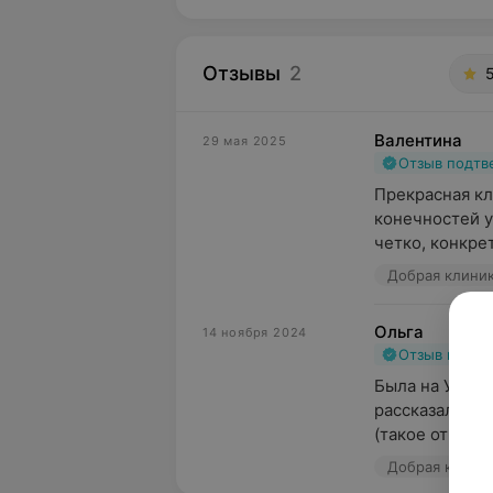
Отзывы
2
Валентина
29 мая 2025
Отзыв подт
Прекрасная кл
конечностей у 
четко, конкрет
Добрая клиник
Ольга
14 ноября 2024
Отзыв подт
Была на УЗИ щ
рассказала св
(такое отноше
Добрая клиник