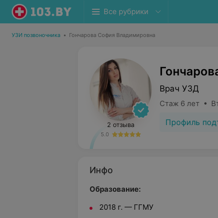
Все рубрики
УЗИ позвоночника
•
Гончарова София Владимировна
Гончаров
Врач УЗД
Стаж 6 лет • В
Профиль под
2 отзыва
5.0
Инфо
Образование:
2018 г. — ГГМУ