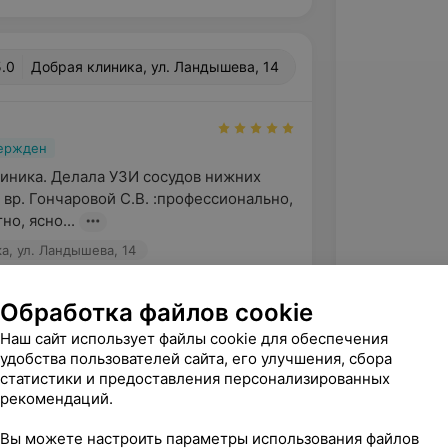
5.0
Добрая клиника, ул. Ландышева, 14
вержден
иника. Делала УЗИ сосудов нижних 
вр. Гончаровой С.В. :профессионально, 
но, ясно...
а, ул. Ландышева, 14
Обработка файлов cookie
вержден
Наш сайт использует файлы cookie для обеспечения
итовидки у Гончаровой С.В. Я 
удобства пользователей сайта, его улучшения, сбора
ою проблему и она меня успокоила 
статистики и предоставления персонализированных
ние редко встречает...
рекомендаций.
а, ул. Ландышева, 14
Вы можете настроить параметры использования файлов