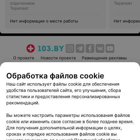
отделением
Терапевт
Терапевт
Нет информации о месте работы
Нет информа
О проекте
Новости проекта
Размещение рекламы
Медицинский маркетинг
Публичный договор
Обработка файлов cookie
Пользовательское соглашение
Способы оплаты
Наш сайт использует файлы cookie для обеспечения
Вакансии
Партнеры
удобства пользователей сайта, его улучшения, сбора
Написать руководителю 103.by
статистики и предоставления персонализированных
Написать в поддержку
рекомендаций.
Персональные настройки cookie
Вы можете настроить параметры использования файлов
Обработка персональных данных
cookie или изменить свое согласие в более позднее время.
Для получения дополнительной информации о целях,
сроках и порядке использования файлов cookie вы