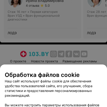
Ирина Владимировна
4 отзыва
5.0
1
Стаж 16 лет
•
Первая категория
Стаж 28 лет
Врач УЗД • Врач функциональной
Врач функци
диагностики
ЛОДЭ
ЛОДЭ
О проекте
Новости проекта
Размещение рекламы
Медицинский маркетинг
Публичный договор
Обработка файлов cookie
Пользовательское соглашение
Способы оплаты
Наш сайт использует файлы cookie для обеспечения
Вакансии
Партнеры
удобства пользователей сайта, его улучшения, сбора
Написать руководителю 103.by
статистики и предоставления персонализированных
Написать в поддержку
рекомендаций.
Персональные настройки cookie
Вы можете настроить параметры использования файлов