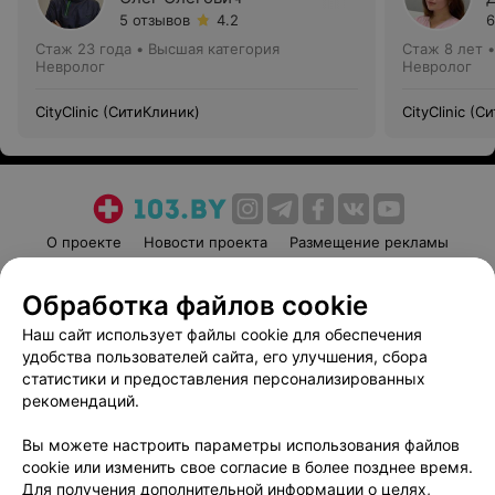
5 отзывов
4.2
6
Стаж 23 года
•
Высшая категория
Стаж 8 лет
Невролог
Невролог
CityClinic (СитиКлиник)
CityClinic (
О проекте
Новости проекта
Размещение рекламы
Медицинский маркетинг
Публичный договор
Обработка файлов cookie
Пользовательское соглашение
Способы оплаты
Наш сайт использует файлы cookie для обеспечения
Вакансии
Партнеры
удобства пользователей сайта, его улучшения, сбора
Написать руководителю 103.by
статистики и предоставления персонализированных
Написать в поддержку
рекомендаций.
Персональные настройки cookie
Вы можете настроить параметры использования файлов
Обработка персональных данных
cookie или изменить свое согласие в более позднее время.
Для получения дополнительной информации о целях,