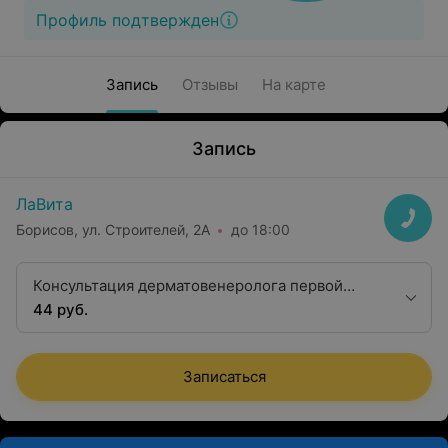
Профиль подтвержден
Запись
Отзывы
На карте
Запись
ЛаВита
Борисов, ул. Строителей, 2А
до 18:00
Консультация дерматовенеролога первой
квалификационной категории
44 руб.
Записаться