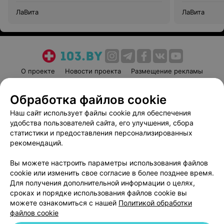
ЛаВита
ЛаВита
О проекте
Новости проекта
Размещение рекламы
Медицинский маркетинг
Публичный договор
Обработка файлов cookie
Пользовательское соглашение
Способы оплаты
Наш сайт использует файлы cookie для обеспечения
Вакансии
Партнеры
удобства пользователей сайта, его улучшения, сбора
Написать руководителю 103.by
статистики и предоставления персонализированных
Написать в поддержку
рекомендаций.
Персональные настройки cookie
Вы можете настроить параметры использования файлов
Обработка персональных данных
cookie или изменить свое согласие в более позднее время.
Для получения дополнительной информации о целях,
сроках и порядке использования файлов cookie вы
можете ознакомиться с нашей
Политикой обработки
файлов cookie