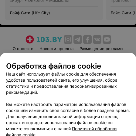
Хирург • Онколог • Маммолог
Проктолог
Лайф Сити (Life City)
Лайф Сити (Li
О проекте
Новости проекта
Размещение рекламы
Медицинский маркетинг
Публичный договор
Обработка файлов cookie
Пользовательское соглашение
Способы оплаты
Наш сайт использует файлы cookie для обеспечения
Вакансии
Партнеры
удобства пользователей сайта, его улучшения, сбора
Написать руководителю 103.by
статистики и предоставления персонализированных
Написать в поддержку
рекомендаций.
Персональные настройки cookie
Вы можете настроить параметры использования файлов
Обработка персональных данных
cookie или изменить свое согласие в более позднее время.
Для получения дополнительной информации о целях,
сроках и порядке использования файлов cookie вы
можете ознакомиться с нашей
Политикой обработки
файлов cookie