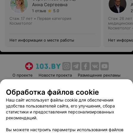
Анна Сергеевна
1 отзыв
5.0
2
Стаж 17 лет
•
Первая категория
Стаж 26 лет
Косметолог
медицинских
кафедрой
Косметолог 
Нет информации о месте работы
Нет информа
О проекте
Новости проекта
Размещение рекламы
Медицинский маркетинг
Публичный договор
Обработка файлов cookie
Пользовательское соглашение
Способы оплаты
Наш сайт использует файлы cookie для обеспечения
Вакансии
Партнеры
удобства пользователей сайта, его улучшения, сбора
Написать руководителю 103.by
статистики и предоставления персонализированных
Написать в поддержку
рекомендаций.
Персональные настройки cookie
Вы можете настроить параметры использования файлов