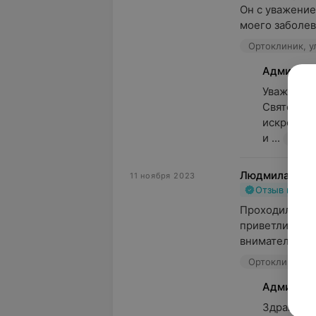
Он с уважение
моего заболева
Ортоклиник, у
Админист
Уважаемая
Святослав
искреннюю
и ...
Людмила Каб
11 ноября 2023
Отзыв подт
Проходила МРТ 
приветливый п
внимательные 
Ортоклиник, у
Админист
Здравствуй