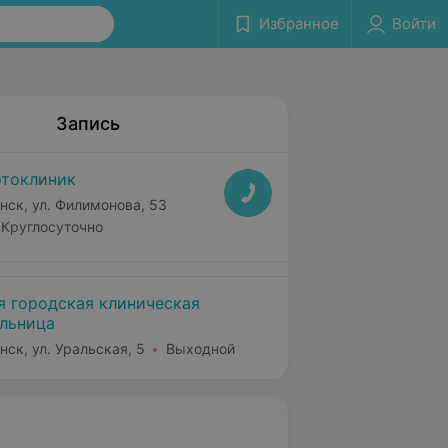
Избранное
Войти
Запись
токлиник
нск, ул. Филимонова, 53
Круглосуточно
я городская клиническая
льница
нск, ул. Уральская, 5
Выходной