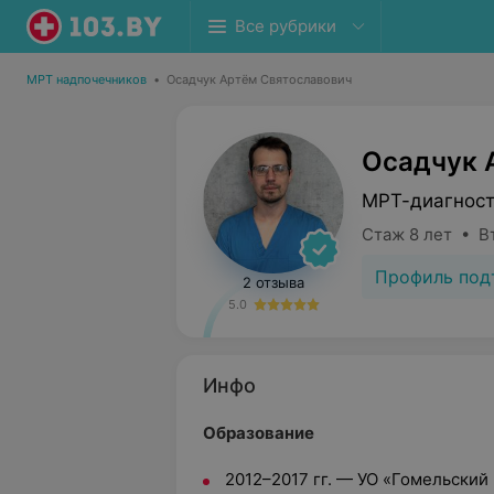
Все рубрики
МРТ надпочечников
•
Осадчук Артём Святославович
Осадчук 
МРТ-диагност
Стаж 8 лет • В
Профиль под
2 отзыва
5.0
Инфо
Образование
2012–2017 гг. — УО «Гомельски