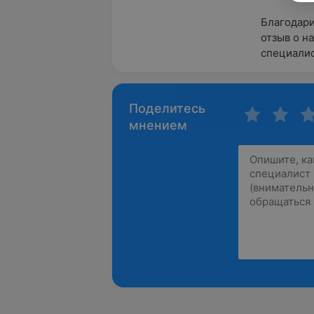
Благодари
отзыв о н
специалис
Поделитесь
мнением