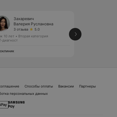
Захаревич
Ворон
Валерия Руслановна
Жанна
3 отзыва
5.0
1 отзыв
ж 10 лет
•
Вторая категория
Стаж 21 год
•
Высш
-диагност
МРТ-диагност
оклиник
Ортоклиник
соглашение
Способы оплаты
Вакансии
Партнеры
ботка персональных данных