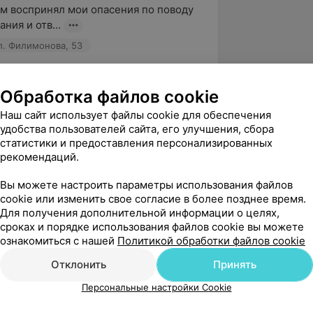
м воспринял мои опасения по поводу 
ния и отв...
л. Филимонова, 53
рация
 Светлана! От лица Артёма 
Обработка файлов cookie
овича Осадчука, приносим Вам 
Наш сайт использует файлы cookie для обеспечения
 благодарность за оставленный отзыв 
удобства пользователей сайта, его улучшения, сбора
статистики и предоставления персонализированных
рекомендаций.
анова
Вы можете настроить параметры использования файлов
вержден
cookie или изменить свое согласие в более позднее время.
11.11.2023. Осталась довольна, 
Для получения дополнительной информации о целях,
ерсонал. Администраторы 
сроках и порядке использования файлов cookie вы можете
Виктория и Анжелика.  Лаб...
ознакомиться с нашей
Политикой обработки файлов cookie
л. Филимонова, 53
Отклонить
Принять
рация
Персональные настройки Cookie
те, Людмила!
