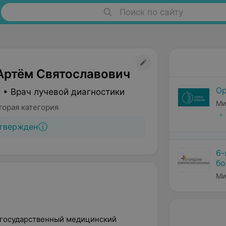
Поиск по сайту
Артём Святославович
Ор
 • Врач лучевой диагностики
Ми
торая категория
твержден
6-
бо
Ми
й государственный медицинский