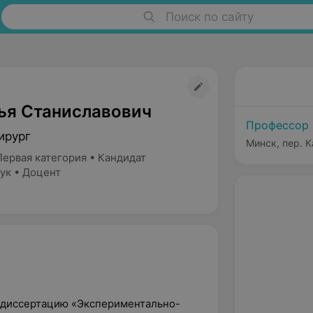
Поиск по сайту
ья Станиславович
Профессор
ирург
Минск, пер. 
Первая категория • Кандидат
ук • Доцент
ю диссертацию «Экспериментально-