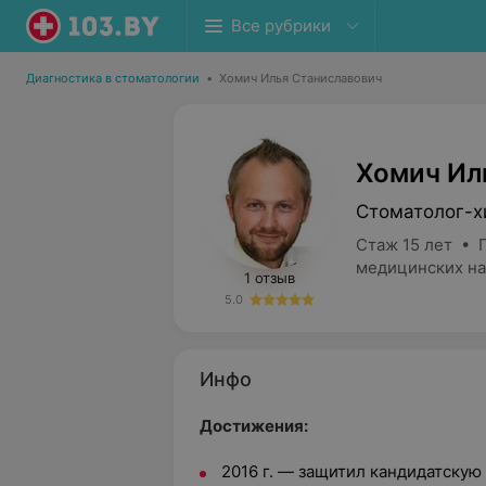
Все рубрики
Диагностика в стоматологии
•
Хомич Илья Станиславович
Хомич Ил
Стоматолог-х
Стаж 15 лет • 
медицинских на
1 отзыв
5.0
Инфо
Достижения:
2016 г. — защитил кандидатску