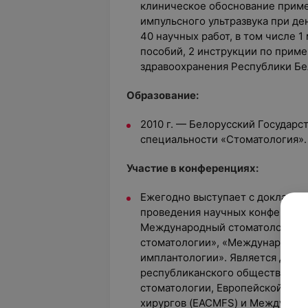
клиническое обоснование прим
импульсного ультразвука при де
40 научных работ, в том числе 
пособий, 2 инструкции по приме
здравоохранения Республики Бе
Образование:
2010 г. — Белорусский Государ
специальности «Стоматология».
Участие в конференциях:
Ежегодно выступает с докладам
проведения научных конференци
Международный стоматологичес
стоматологии», «Международный
имплантологии». Является дей
республиканского общественно
стоматологии, Европейской ас
хирургов (EACMFS) и Междунар