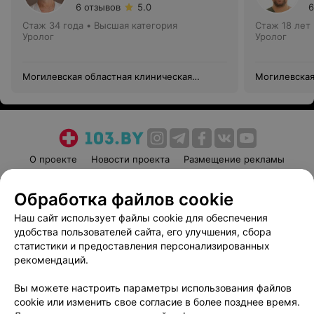
6 отзывов
5.0
6
Стаж 34 года
•
Высшая категория
Стаж 18 лет
Уролог
Уролог
Могилевская областная клиническая
Могилевская
больница
больница
О проекте
Новости проекта
Размещение рекламы
Медицинский маркетинг
Публичный договор
Обработка файлов cookie
Пользовательское соглашение
Способы оплаты
Наш сайт использует файлы cookie для обеспечения
Вакансии
Партнеры
удобства пользователей сайта, его улучшения, сбора
Написать руководителю 103.by
статистики и предоставления персонализированных
Написать в поддержку
рекомендаций.
Персональные настройки cookie
Вы можете настроить параметры использования файлов
Обработка персональных данных
cookie или изменить свое согласие в более позднее время.