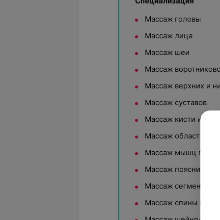
Специализация
Массаж головы
Массаж лица
Массаж шеи
Массаж воротниково
Массаж верхних и н
Массаж суставов
Массаж кисти и пре
Массаж области гру
Массаж мышц перед
Массаж пояснично-
Массаж сегментарны
Массаж спины и по
Массаж шейно-грудн