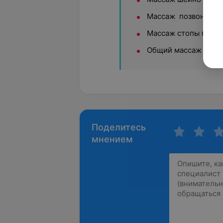
Массаж позвоночн
Массаж стопы голе
Общий массаж взрос
Поделитесь
мнением