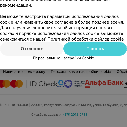
Нет отзывов
рекомендаций.
Стаж 19 лет
•
Первая категория
Ста
Массажист • Детский массажист
Мед
Вы можете настроить параметры использования файлов
cookie или изменить свое согласие в более позднее время.
Нет информации о месте работы
Нет
Для получения дополнительной информации о целях,
сроках и порядке использования файлов cookie вы можете
ознакомиться с нашей
Политикой обработки файлов cookie
Отклонить
Принять
Персональные настройки Cookie
едицинский маркетинг
Публичный договор
Пользовательское 
Написать в поддержку
Персональные настройки cookie
Обра
б», УНП 191700409
| 220012, Республика Беларусь, г. Минск, улица Толбухина, 2, п
Служба поддержки
+375 291212755