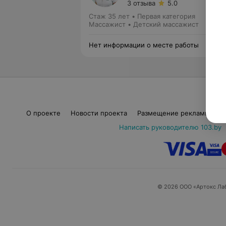
3 отзыва
5.0
Стаж 35 лет
•
Первая категория
Массажист • Детский массажист
Нет информации о месте работы
О проекте
Новости проекта
Размещение рекламы
М
Написать руководителю 103.by
© 2026 ООО «Артокс Ла