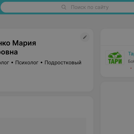
Поиск по сайту
нко Мария
овна
Та
Бо
олог • Психолог • Подростковый