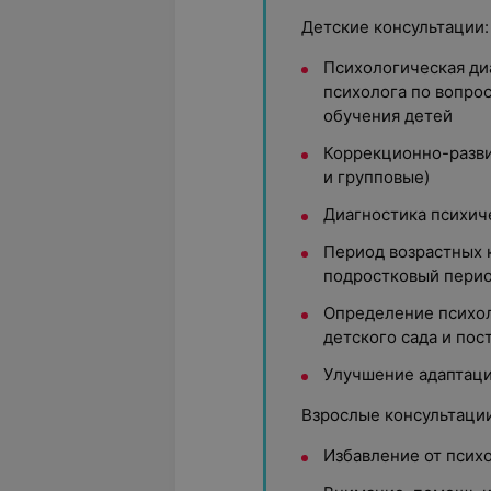
Детские консультации:
Психологическая ди
психолога по вопрос
обучения детей
Коррекционно-разви
и групповые)
Диагностика психич
Период возрастных к
подростковый перио
Определение психол
детского сада и пос
Улучшение адаптаци
Взрослые консультации
Избавление от псих