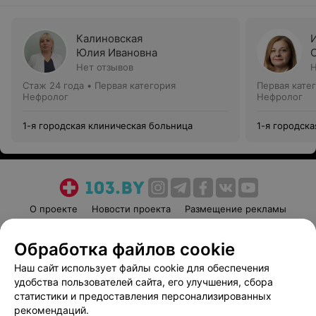
Калиновская
Юлия Ивановна
Нет отзывов
Н
Стаж 24 года
•
Первая категория
Первая кате
Нефролог
Нефролог
1-я городская клиническая больница
1-я городск
О проекте
Новости проекта
Размещение рекламы
Медицинский маркетинг
Публичный договор
Обработка файлов cookie
Пользовательское соглашение
Способы оплаты
Наш сайт использует файлы cookie для обеспечения
Вакансии
Партнеры
удобства пользователей сайта, его улучшения, сбора
Написать руководителю 103.by
статистики и предоставления персонализированных
Написать в поддержку
рекомендаций.