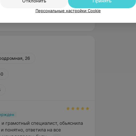
Отклонить
Принять
Персональные настройки Cookie
 диагностики на базе
здравоохранения
родромная, 26
30
6
вержден
и грамотный специалист, обьяснила 
и понятно, ответила на все 