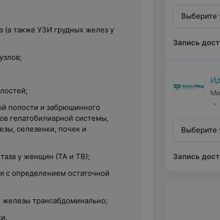
;
Выберите 
 (а также УЗИ грудных желез у
Запись дост
узлов;
И
лостей;
Ми
й полости и забрюшинного
нов гепатобилиарной системы,
зы, селезенки, почек и
Выберите 
таза у женщин (ТА и ТВ);
Запись дост
я с определением остаточной
 железы трансабдоминально;
и.