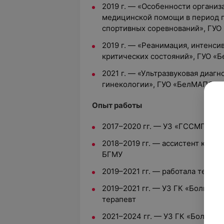
2019 г. — «Особенности организ
медицинской помощи в период 
спортивных соревнований», ГУ
2019 г. — «Реанимация, интенси
критических состояний», ГУО «
2021 г. — «Ультразвуковая диаг
гинекологии», ГУО «БелМАПО»
Опыт работы
2017–2020 гг. —
УЗ «ГССМП», вр
2018–2019 гг. — ассистент кафе
БГМУ
2019–2021 гг. — работала терапе
2019–2021 гг. — УЗ ГК «Больниц
терапевт
2021–2024 гг. — УЗ ГК «Больни