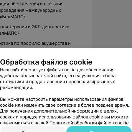
ации обеспечения и оказания
проведения международных
О «БелМАПО»
вная терапия и ЭКГ-диагностика
БелМАПО»
ностика по профилю акушерства и
Обработка файлов cookie
Наш сайт использует файлы cookie для обеспечения
ач скорой медицинской помощи
удобства пользователей сайта, его улучшения, сбора
статистики и предоставления персонализированных
дры «Патологическая физиология»
рекомендаций.
Вы можете настроить параметры использования файлов
втом в больнице г. Минска
cookie или изменить свое согласие в более позднее время.
а скорой медицинской помощи», врач-
Для получения дополнительной информации о целях,
сроках и порядке использования файлов cookie вы можете
ознакомиться с нашей
Политикой обработки файлов cookie
ца скорой медицинской помощи», врач