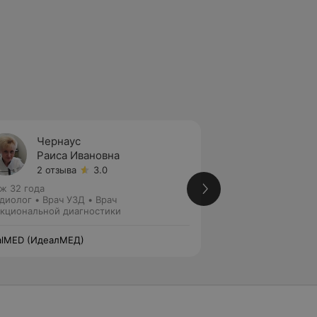
Чернаус
Шалуп
Раиса Ивановна
Васил
2 отзыва
3.0
18 отз
ж 32 года
Стаж 14 лет
•
Высш
диолог • Врач УЗД • Врач
Флеболог • Хирург
кциональной диагностики
alMED (ИдеалМЕД)
IdealMED (ИдеалМ