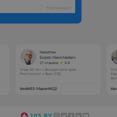
Рекомендую
Никитин
Борис Николаевич
27 отзывов
4.9
Стаж 50 лет
•
Высшая категория
Ста
Рентгенолог • Врач УЗД
Кар
фун
IdealMED (ИдеалМЕД)
Ide