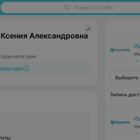
Поиск по сайту
 Ксения Александровна
И
Ми
торая категория
твержден
Выберите 
Запись дост
И
Ми
лезы;