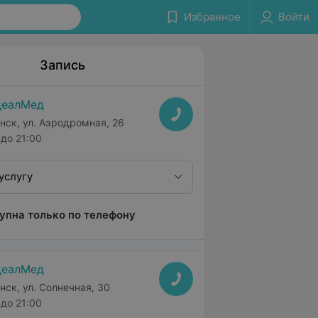
Избранное
Войти
Запись
деалМед
нск, ул. Аэродромная, 26
до 21:00
услугу
упна только по телефону
деалМед
нск, ул. Солнечная, 30
до 21:00