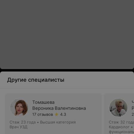
Другие специалисты
Томашева
Вероника Валентиновна
17 отзывов
4.3
2
Стаж 23 года
•
Высшая категория
Стаж 32 год
Врач УЗД
Кардиолог • 
функциональ