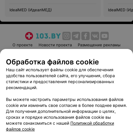
IdealMED (ИдеалМЕД)
IdealMED (И
О проекте
Новости проекта
Размещение рекламы
Медицинский маркетинг
Публичный договор
Обработка файлов cookie
Пользовательское соглашение
Способы оплаты
Наш сайт использует файлы cookie для обеспечения
Вакансии
Партнеры
удобства пользователей сайта, его улучшения, сбора
Написать руководителю 103.by
статистики и предоставления персонализированных
Написать в поддержку
рекомендаций.
Персональные настройки cookie
Вы можете настроить параметры использования файлов
Обработка персональных данных
cookie или изменить свое согласие в более позднее время.
Для получения дополнительной информации о целях,
сроках и порядке использования файлов cookie вы
можете ознакомиться с нашей
Политикой обработки
файлов cookie