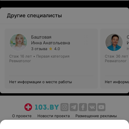
Другие специалисты
Баштовая
Инна Анатольевна
3 отзыва
4.0
Н
Стаж 16 лет
•
Первая категория
Стаж 36 лет
Ревматолог
Ревматолог
Нет информации о месте работы
Нет информа
О проекте
Новости проекта
Размещение рекламы
Медицинский маркетинг
Публичный договор