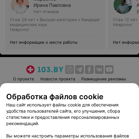
Ирина Павловна
Нет отзывов
2
Стаж 29 лет
•
Высшая категория
•
Кандидат
Стаж 12 лет
медицинских наук
Невролог
Невролог
Нет информации о месте работы
Нет информа
О проекте
Новости проекта
Размещение рекламы
Медицинский маркетинг
Публичный договор
Обработка файлов cookie
Пользовательское соглашение
Способы оплаты
Наш сайт использует файлы cookie для обеспечения
Вакансии
Партнеры
удобства пользователей сайта, его улучшения, сбора
Написать руководителю 103.by
статистики и предоставления персонализированных
Написать в поддержку
рекомендаций.
Персональные настройки cookie
Вы можете настроить параметры использования файлов