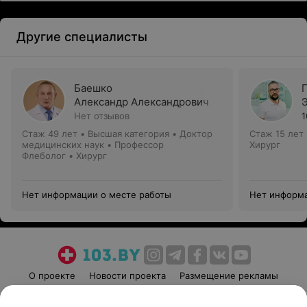
Другие специалисты
Баешко
Александр Александрович
Нет отзывов
1
Стаж 49 лет
•
Высшая категория
•
Доктор
Стаж 15 лет
медицинских наук • Профессор
Хирург
Флеболог • Хирург
Нет информации о месте работы
Нет информа
О проекте
Новости проекта
Размещение рекламы
Медицинский маркетинг
Публичный договор