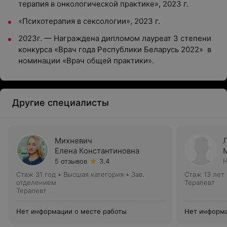
терапия в онкологической практике», 2023 г.
«Психотерапия в сексологии», 2023 г.
2023г. — Награждена дипломом лауреат 3 степени
конкурса «Врач года Республики Беларусь 2022» в
номинации «Врач общей практики».
Другие специалисты
Михневич
Елена Константиновна
5 отзывов
3.4
Н
Стаж 31 год
•
Высшая категория
•
Зав.
Стаж 13 лет
отделением
Терапевт
Терапевт
Нет информации о месте работы
Нет информа