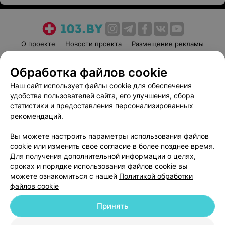
О проекте
Новости проекта
Размещение рекламы
Медицинский маркетинг
Публичный договор
Обработка файлов cookie
Пользовательское соглашение
Способы оплаты
Наш сайт использует файлы cookie для обеспечения
Вакансии
Партнеры
удобства пользователей сайта, его улучшения, сбора
Написать руководителю 103.by
статистики и предоставления персонализированных
Написать в поддержку
рекомендаций.
Персональные настройки cookie
Вы можете настроить параметры использования файлов
Обработка персональных данных
cookie или изменить свое согласие в более позднее время.
Для получения дополнительной информации о целях,
сроках и порядке использования файлов cookie вы
можете ознакомиться с нашей
Политикой обработки
файлов cookie
Принять
© 2026 ООО «Артокс Лаб», УНП 191700409
| 220012, Республика Беларусь,
г. Минск, улица Толбухина, 2, пом. 16 | help@103.by