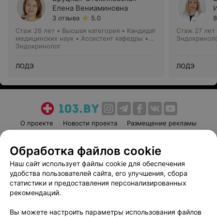
Елена Вениаминовна
3 отзыва
5.0
8
Стаж 26 лет
•
Высшая категория
•
Кандидат
Стаж 27 лет
медицинских наук • Ассистент кафедры •
Эндокринол
Доцент
Эндокринолог
ЛОДЭ
ЛОДЭ
О проекте
Новости проекта
Размещение рекламы
Медицинский маркетинг
Публичный договор
Обработка файлов cookie
Пользовательское соглашение
Способы оплаты
Наш сайт использует файлы cookie для обеспечения
Вакансии
Партнеры
удобства пользователей сайта, его улучшения, сбора
Написать руководителю 103.by
статистики и предоставления персонализированных
Написать в поддержку
рекомендаций.
Персональные настройки cookie
Вы можете настроить параметры использования файлов