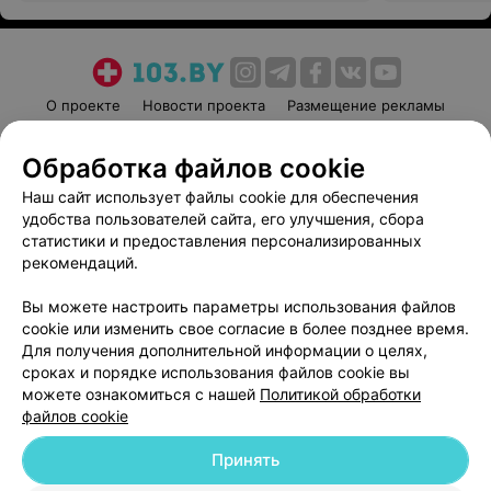
О проекте
Новости проекта
Размещение рекламы
Медицинский маркетинг
Публичный договор
Обработка файлов cookie
Пользовательское соглашение
Способы оплаты
Наш сайт использует файлы cookie для обеспечения
Вакансии
Партнеры
удобства пользователей сайта, его улучшения, сбора
Написать руководителю 103.by
статистики и предоставления персонализированных
Написать в поддержку
рекомендаций.
Персональные настройки cookie
Вы можете настроить параметры использования файлов
Обработка персональных данных
cookie или изменить свое согласие в более позднее время.
Для получения дополнительной информации о целях,
сроках и порядке использования файлов cookie вы
можете ознакомиться с нашей
Политикой обработки
файлов cookie
Принять
© 2026 ООО «Артокс Лаб», УНП 191700409
| 220012, Республика Беларусь,