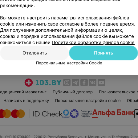
рекомендаций.
Вы можете настроить параметры использования файлов
cookie или изменить свое согласие в более позднее время.
Для получения дополнительной информации о целях,
сроках и порядке использования файлов cookie вы можете
Рекомендую
ознакомиться с нашей
Политикой обработки файлов cookie
Отклонить
Принять
Персональные настройки Cookie
едицинский маркетинг
Публичный договор
Пользовательское 
Написать в поддержку
Персональные настройки cookie
Обра
б», УНП 191700409
| 220012, Республика Беларусь, г. Минск, улица Толбухина, 2, п