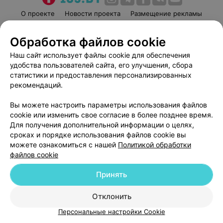
О проекте
Новости проекта
Размещение рекламы
Медицинский маркетинг
Публичный договор
Обработка файлов cookie
Пользовательское соглашение
Способы оплаты
Наш сайт использует файлы cookie для обеспечения
Вакансии
Партнеры
удобства пользователей сайта, его улучшения, сбора
Написать руководителю 103.by
статистики и предоставления персонализированных
Написать в поддержку
рекомендаций.
Персональные настройки cookie
Вы можете настроить параметры использования файлов
Обработка персональных данных
cookie или изменить свое согласие в более позднее время.
Для получения дополнительной информации о целях,
сроках и порядке использования файлов cookie вы
можете ознакомиться с нашей
Политикой обработки
файлов cookie
Принять
© 2026 ООО «Артокс Лаб», УНП 191700409
| 220012, Республика Беларусь,
г. Минск, улица Толбухина, 2, пом. 16 | help@103.by
Отклонить
Служба поддержки
+375 291212755
Персональные настройки Cookie