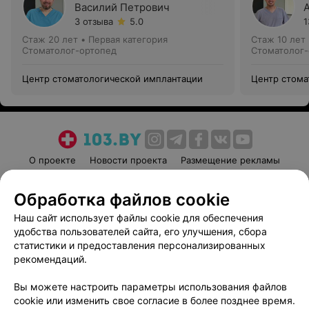
Василий Петрович
3 отзыва
5.0
1
Стаж 20 лет
•
Первая категория
Стаж 10 лет
Стоматолог-ортопед
Стоматолог-
Центр стоматологической имплантации
Центр стома
О проекте
Новости проекта
Размещение рекламы
Медицинский маркетинг
Публичный договор
Обработка файлов cookie
Пользовательское соглашение
Способы оплаты
Наш сайт использует файлы cookie для обеспечения
Вакансии
Партнеры
удобства пользователей сайта, его улучшения, сбора
Написать руководителю 103.by
статистики и предоставления персонализированных
Написать в поддержку
рекомендаций.
Персональные настройки cookie
Вы можете настроить параметры использования файлов
Обработка персональных данных
cookie или изменить свое согласие в более позднее время.