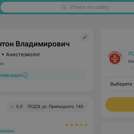
Поиск по сайту
нтон Владимирович
Л
 • Анестезиолог
Ми
ия
твержден
Выберите 
5.0
ЛОДЭ, ул. Притыцкого, 140
вержден