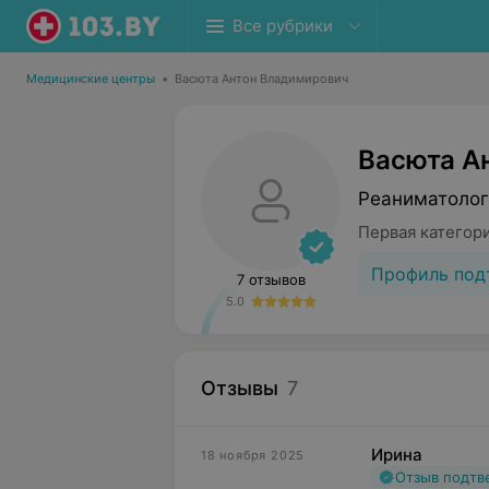
Все рубрики
Медицинские центры
•
Васюта Антон Владимирович
Васюта А
Реаниматолог
Первая категор
Профиль под
7 отзывов
5.0
Отзывы
7
Ирина
18 ноября 2025
Отзыв подт