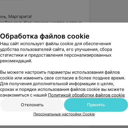
ь, Маргарита!

м Вас за выбор нашего центра и отзыв 
пециалиста.

Обработка файлов cookie
 приятно получать...
Наш сайт использует файлы cookie для обеспечения
удобства пользователей сайта, его улучшения, сбора
статистики и предоставления персонализированных
вержден
Рекомендую
рекомендаций.
а первой операции под общим 
о волнение, Антон Владимирович 
Вы можете настроить параметры использования файлов
ей все объяснил, успок...
cookie или изменить свое согласие в более позднее время.
Для получения дополнительной информации о целях,
тыцкого, 140
сроках и порядке использования файлов cookie вы можете
ознакомиться с нашей
Политикой обработки файлов cookie
ь, Станислав!

Отклонить
Принять
м Вас за выбор нашего центра и 
Персональные настройки Cookie
й отзыв.

 приятно получить такую об...