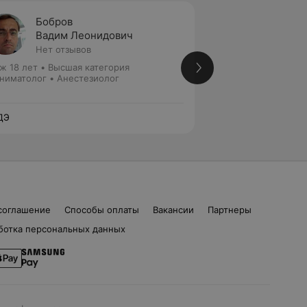
Бобров
Шенда
Вадим Леонидович
Илья 
Нет отзывов
2 отзы
ж 18 лет
•
Высшая категория
Стаж 17 лет
•
Высш
ниматолог • Анестезиолог
Реаниматолог • А
ДЭ
ЛОДЭ
соглашение
Способы оплаты
Вакансии
Партнеры
ботка персональных данных