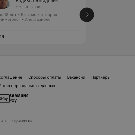
Вадим Леонидович
Илья 
Нет отзывов
2 отзы
ж 18 лет
•
Высшая категория
Стаж 17 лет
•
Высш
ниматолог • Анестезиолог
Реаниматолог • А
ДЭ
ЛОДЭ
соглашение
Способы оплаты
Вакансии
Партнеры
ботка персональных данных
ом. 16 | help@103.by