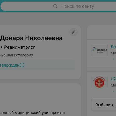
Поиск по сайту
 Донара Николаевна
Кл
 • Реаниматолог
Ми
Высшая категория
твержден
Л
Ми
Выберите 
ственный медицинский университет