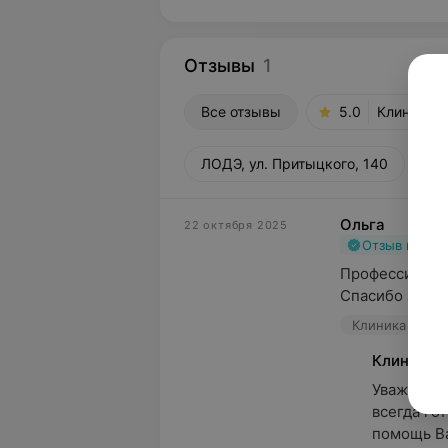
Отзывы
1
Все отзывы
5.0
Клиника К
ЛОДЭ, ул. Притыцкого, 140
Ольга
22 октября 2025
Отзыв подт
Профессионал!!
Спасибо за Ваш
Клиника Каскад
Клиника 
Уважаемая
всегда го
помощь В