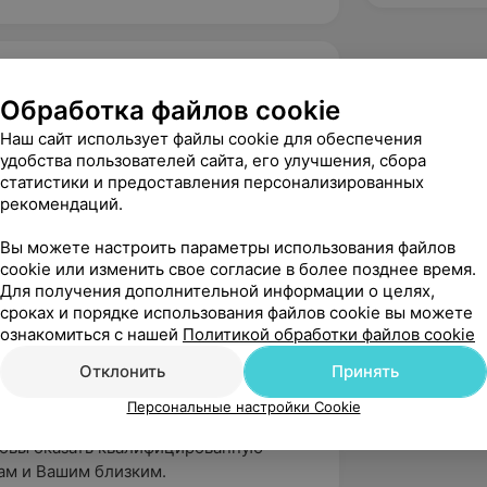
Обработка файлов cookie
аскад, ул. Кальварийская, 40
Наш сайт использует файлы cookie для обеспечения
удобства пользователей сайта, его улучшения, сбора
статистики и предоставления персонализированных
рекомендаций.
Вы можете настроить параметры использования файлов
вержден
cookie или изменить свое согласие в более позднее время.
Для получения дополнительной информации о целях,
!! Всё чётко, быстро и с позитивом!!! 
сроках и порядке использования файлов cookie вы можете
 труд!!!
ознакомиться с нашей
Политикой обработки файлов cookie
, ул. Кальварийская, 40
Отклонить
Принять
Каскад
Персональные настройки Cookie
 Ольга! Благодарим за теплый отзыв, 
товы оказать квалифицированную 
ам и Вашим близким.