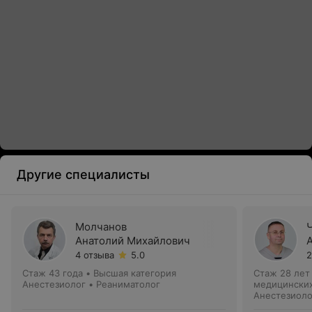
Другие специалисты
Молчанов
Анатолий Михайлович
4 отзыва
5.0
2
Стаж 43 года
•
Высшая категория
Стаж 28 лет
Анестезиолог • Реаниматолог
медицинских
Анестезиоло