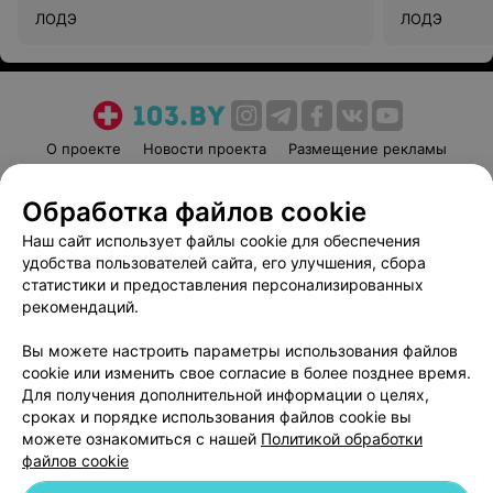
ЛОДЭ
ЛОДЭ
О проекте
Новости проекта
Размещение рекламы
Медицинский маркетинг
Публичный договор
Обработка файлов cookie
Пользовательское соглашение
Способы оплаты
Наш сайт использует файлы cookie для обеспечения
Вакансии
Партнеры
удобства пользователей сайта, его улучшения, сбора
Написать руководителю 103.by
статистики и предоставления персонализированных
Написать в поддержку
рекомендаций.
Персональные настройки cookie
Вы можете настроить параметры использования файлов
Обработка персональных данных
cookie или изменить свое согласие в более позднее время.
Для получения дополнительной информации о целях,
сроках и порядке использования файлов cookie вы
можете ознакомиться с нашей
Политикой обработки
файлов cookie