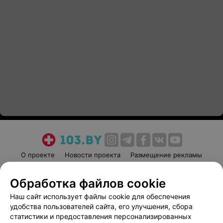
О проекте
Новости проекта
Размещение рекламы
Медицинский маркетинг
Публичный договор
Обработка файлов cookie
Пользовательское соглашение
Способы оплаты
Наш сайт использует файлы cookie для обеспечения
Вакансии
Партнеры
удобства пользователей сайта, его улучшения, сбора
Написать руководителю 103.by
статистики и предоставления персонализированных