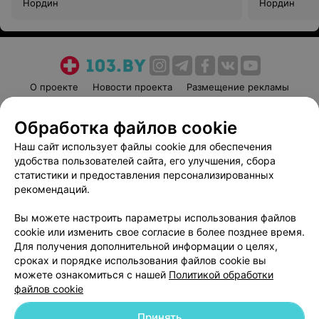
Нордин
Нордин
О проекте
Новости проекта
Размещение рекламы
Медицинский маркетинг
Публичный договор
Обработка файлов cookie
Пользовательское соглашение
Способы оплаты
Наш сайт использует файлы cookie для обеспечения
Вакансии
Партнеры
удобства пользователей сайта, его улучшения, сбора
Написать руководителю 103.by
статистики и предоставления персонализированных
Написать в поддержку
рекомендаций.
Персональные настройки cookie
Вы можете настроить параметры использования файлов
Обработка персональных данных
cookie или изменить свое согласие в более позднее время.
Для получения дополнительной информации о целях,
сроках и порядке использования файлов cookie вы
можете ознакомиться с нашей
Политикой обработки
файлов cookie
Принять