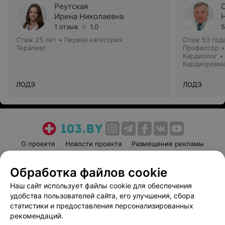
Реутская
Ирина Николаевна
1 отзыв
1.0
5
Стаж 25 лет
•
Первая категория
Стаж 53 год
Терапевт
Профессор •
Кардиолог •
Кардиоревм
ЛОДЭ
ЛОДЭ
О проекте
Новости проекта
Размещение рекламы
Медицинский маркетинг
Публичный договор
Обработка файлов cookie
Пользовательское соглашение
Способы оплаты
Наш сайт использует файлы cookie для обеспечения
Вакансии
Партнеры
удобства пользователей сайта, его улучшения, сбора
Написать руководителю 103.by
статистики и предоставления персонализированных
Написать в поддержку
рекомендаций.