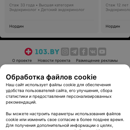
Стаж 33 года
•
Высшая категория
Стаж 12 лет
Эндокринолог • Детский эндокринолог
Эндокринол
Нордин
Нордин
О проекте
Новости проекта
Размещение рекламы
Медицинский маркетинг
Публичный договор
Обработка файлов cookie
Пользовательское соглашение
Способы оплаты
Наш сайт использует файлы cookie для обеспечения
Вакансии
Партнеры
удобства пользователей сайта, его улучшения, сбора
Написать руководителю 103.by
статистики и предоставления персонализированных
Написать в поддержку
рекомендаций.
Персональные настройки cookie
Вы можете настроить параметры использования файлов
Обработка персональных данных
cookie или изменить свое согласие в более позднее время.
Для получения дополнительной информации о целях,