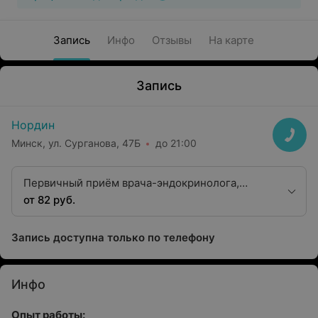
Запись
Инфо
Отзывы
На карте
Запись
Нордин
Минск, ул. Сурганова, 47Б
до 21:00
Первичный приём врача-эндокринолога,
кандидата медицинских наук, доцента
от 82 руб.
Запись доступна только по телефону
Инфо
Опыт работы: