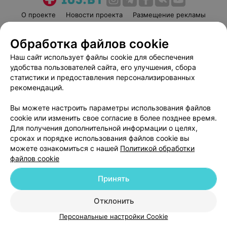
О проекте
Новости проекта
Размещение рекламы
Медицинский маркетинг
Публичный договор
Обработка файлов cookie
Пользовательское соглашение
Способы оплаты
Наш сайт использует файлы cookie для обеспечения
Вакансии
Партнеры
удобства пользователей сайта, его улучшения, сбора
Написать руководителю 103.by
статистики и предоставления персонализированных
Написать в поддержку
рекомендаций.
Персональные настройки cookie
Вы можете настроить параметры использования файлов
Обработка персональных данных
cookie или изменить свое согласие в более позднее время.
Для получения дополнительной информации о целях,
сроках и порядке использования файлов cookie вы
можете ознакомиться с нашей
Политикой обработки
файлов cookie
Принять
© 2026 ООО «Артокс Лаб», УНП 191700409
| 220012, Республика Беларусь,
г. Минск, улица Толбухина, 2, пом. 16 | help@103.by
Отклонить
Служба поддержки
+375 291212755
Персональные настройки Cookie