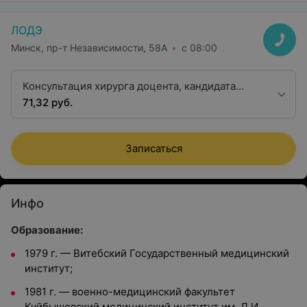
ЛОДЭ
Минск, пр-т Независимости, 58А
с 08:00
Консультация хирурга доцента, кандидата
медицинских наук
71,32 руб.
Записаться
Инфо
Образование:
1979 г. — Витебский Государственный медицинский
институт;
1981 г. — военно-медицинский факультет
Куйбышевский медицинский институт им. Д.И.