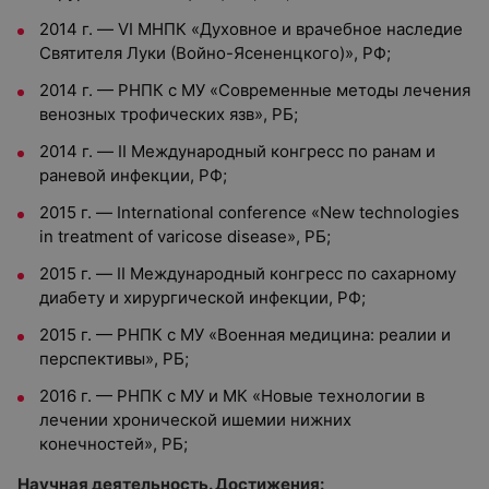
2014 г. — VI МНПК «Духовное и врачебное наследие
Святителя Луки (Войно-Ясененцкого)», РФ;
2014 г. — РНПК с МУ «Современные методы лечения
венозных трофических язв», РБ;
2014 г. — II Международный конгресс по ранам и
раневой инфекции, РФ;
2015 г. — International conference «New technologies
in treatment of varicose disease», РБ;
2015 г. — II Международный конгресс по сахарному
диабету и хирургической инфекции, РФ;
2015 г. — РНПК с МУ «Военная медицина: реалии и
перспективы», РБ;
2016 г. — РНПК с МУ и МК «Новые технологии в
лечении хронической ишемии нижних
конечностей», РБ;
Научная деятельность. Достижения: