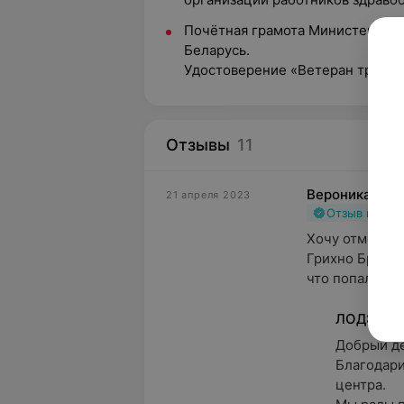
Почётная грамота Министерства
Беларусь.
Удостоверение «Ветеран труда»
Отзывы
11
Вероника
21 апреля 2023
Отзыв подт
Хочу отметить
Грихно Бронис
что попала име
ЛОДЭ
Добрый ден
Благодари
центра.
