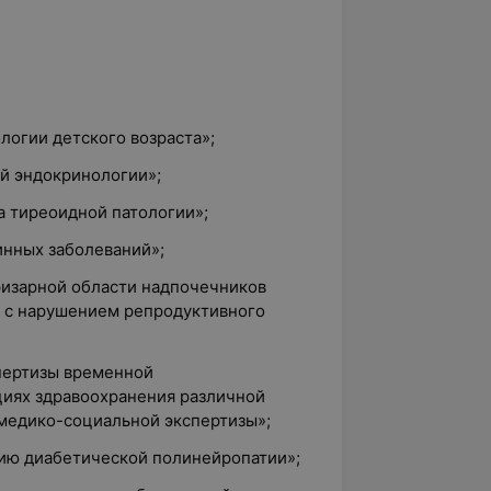
логии детского возраста»;
ой эндокринологии»;
 тиреоидной патологии»;
инных заболеваний»;
изарной области надпочечников
 с нарушением репродуктивного
пертизы временной
циях здравоохранения различной
медико-социальной экспертизы»;
ию диабетической полинейропатии»;