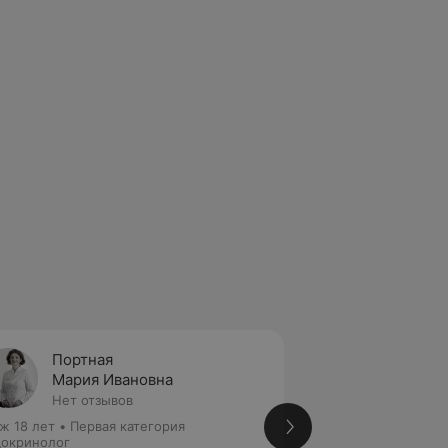
Портная
Лущи
Мария Ивановна
Макси
Нет отзывов
Нет от
ж 18 лет
•
Первая категория
Стаж 22 года
•
Пер
окринолог
медицинских наук