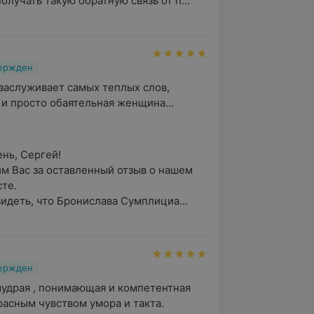
олучать такую обратную связь от п...
вержден
 заслуживает самых теплых слов, 
и просто обаятельная женщина...
ь, Сергей!

м Вас за оставленный отзыв о нашем 
е.

идеть, что Бронислава Сумплициа...
вержден
удрая , понимающая и компетентная 
расным чувством умора и такта. 