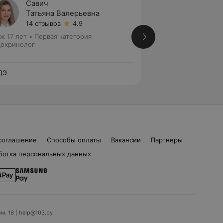
Савич
Малей
Татьяна Валерьевна
Людми
14 отзывов
4.9
18 отз
ж 17 лет
•
Первая категория
Стаж 39 лет
•
Пер
окринолог
Офтальмолог • Эн
ДЭ
ЛОДЭ
соглашение
Способы оплаты
Вакансии
Партнеры
ботка персональных данных
ом. 16 | help@103.by