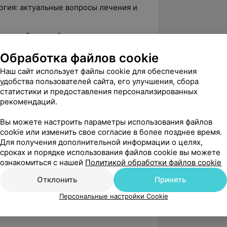
гия: актуальные вопросы лечения и
тчернобыльский период»;
и лечения эндокринной патологии»;
Обработка файлов cookie
и профилактики поздних осложнений
Наш сайт использует файлы cookie для обеспечения
удобства пользователей сайта, его улучшения, сбора
статистики и предоставления персонализированных
и лечения патологии щитовидной
рекомендаций.
Вы можете настроить параметры использования файлов
 и эндокринная патология»;
cookie или изменить свое согласие в более позднее время.
Для получения дополнительной информации о целях,
ровье нации»;
сроках и порядке использования файлов cookie вы можете
нные лечебно-диагностические
ознакомиться с нашей
Политикой обработки файлов cookie
в с ожирением»;
Отклонить
Принять
ии в эндокринологии»;
Персональные настройки Cookie
нней диагностики и профилактики в