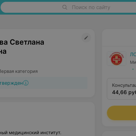
Поиск по сайту
ва Светлана
на
Л
Ми
Первая категория
твержден
Консульта
44,66 ру
квалифика
ный медицинский институт.