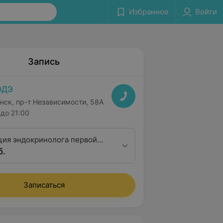
Избранное
Войти
Запись
ОДЭ
нск, пр-т Независимости, 58А
до 21:00
ция эндокринолога первой
б.
ционной категории
Записаться