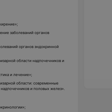
жирение»;
чение заболеваний органов
болеваний органов эндокринной
изарной области надпочечников и
стика и лечение»;
изарной области: современные
 надпочечников и половых желез».
окринологии»;