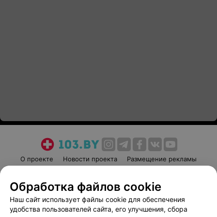
О проекте
Новости проекта
Размещение рекламы
Медицинский маркетинг
Публичный договор
Обработка файлов cookie
Пользовательское соглашение
Способы оплаты
Наш сайт использует файлы cookie для обеспечения
Вакансии
Партнеры
удобства пользователей сайта, его улучшения, сбора
Написать руководителю 103.by