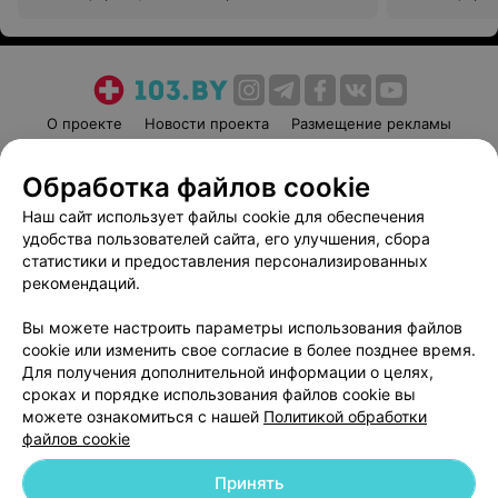
О проекте
Новости проекта
Размещение рекламы
Медицинский маркетинг
Публичный договор
Обработка файлов cookie
Пользовательское соглашение
Способы оплаты
Наш сайт использует файлы cookie для обеспечения
Вакансии
Партнеры
удобства пользователей сайта, его улучшения, сбора
Написать руководителю 103.by
статистики и предоставления персонализированных
Написать в поддержку
рекомендаций.
Персональные настройки cookie
Вы можете настроить параметры использования файлов
Обработка персональных данных
cookie или изменить свое согласие в более позднее время.
Для получения дополнительной информации о целях,
сроках и порядке использования файлов cookie вы
можете ознакомиться с нашей
Политикой обработки
файлов cookie
Принять
© 2026 ООО «Артокс Лаб», УНП 191700409
| 220012, Республика Беларусь,