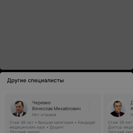
Другие специалисты
Черевко
Вячеслав Михайлович
Нет отзывов
Н
Стаж 48 лет
•
Высшая категория
•
Кандидат
Стаж 39 лет
медицинских наук • Доцент
Доктор меди
Детский хирург
Детский хир