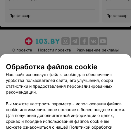
Профессор
Профессор
О проекте
Новости проекта
Размещение рекламы
Медицинский маркетинг
Публичный договор
Обработка файлов cookie
Пользовательское соглашение
Способы оплаты
Наш сайт использует файлы cookie для обеспечения
Вакансии
Партнеры
удобства пользователей сайта, его улучшения, сбора
Написать руководителю 103.by
статистики и предоставления персонализированных
Написать в поддержку
рекомендаций.
Персональные настройки cookie
Вы можете настроить параметры использования файлов
Обработка персональных данных
cookie или изменить свое согласие в более позднее время.
Для получения дополнительной информации о целях,
сроках и порядке использования файлов cookie вы
можете ознакомиться с нашей
Политикой обработки